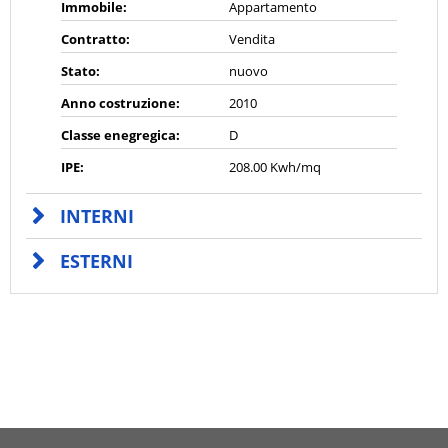
Immobile:
Appartamento
Contratto:
Vendita
Stato:
nuovo
Anno costruzione:
2010
Classe enegregica:
D
IPE:
208.00 Kwh/mq
INTERNI
ESTERNI
CONTATTI
ITALIANA CASE di Alessandro Verrini