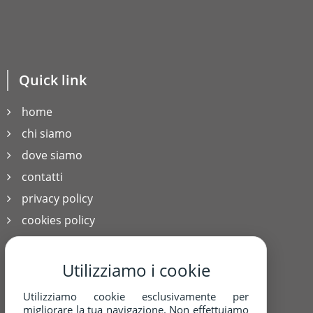
via Carpi Ravarino 614
Soliera 41019
03603780366
3470732509-3425081234
Quick link
3425081234
immobiliare2g@libero.it
home
chi siamo
SCRIVICI
dove siamo
contatti
privacy policy
cookies policy
Utilizziamo i cookie
Contatti
Utilizziamo cookie esclusivamente per
migliorare la tua navigazione. Non effettuiamo