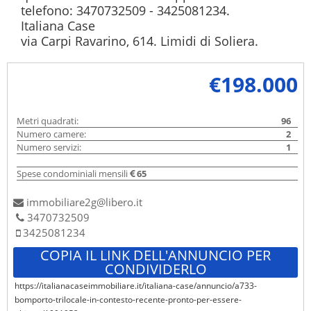
telefono: 3470732509 - 3425081234.

Italiana Case

via Carpi Ravarino, 614. Limidi di Soliera.
€198.000
Metri quadrati:
96
Numero camere:
2
Numero servizi:
1
Spese condominiali mensili
65
immobiliare2g@libero.it
3470732509
3425081234
COPIA IL LINK DELL'ANNUNCIO PER
CONDIVIDERLO
https://italianacaseimmobiliare.it/italiana-case/annuncio/a733-
bomporto-trilocale-in-contesto-recente-pronto-per-essere-