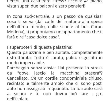
Cerchi una casa zero stress? Eccola: 4° piano, 
vista super, due balconi e zero pensieri!

In zona sud-centrale, a un passo da qualsiasi 
cosa ti serva (dal caffè del mattino alla spesa 
dell'ultimo minuto, dalle scuole al bus Carpi-
Modena), ti proponiamo un appartamento che ti 
farà dire "casa dolce casa".

I superpoteri di questa palazzina:

Questa palazzina è ben abitata, completamente 
ristrutturata. Tutto è curato, pulito e gestito in 
modo impeccabile.

Parcheggio senza ansia: Hai presente lo stress 
da "dove lascio la macchina stasera"? 
Cancellato. C’è un cortile condominiale chiuso, 
recintato e talmente ampio che ci sono posti 
auto non assegnati in quantità. La tua auto sarà 
al sicuro e tu non dovrai più fare i giri 
dell'isolato.
