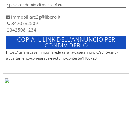
Spese condominiali mensili
80
immobiliare2g@libero.it
3470732509
3425081234
COPIA IL LINK DELL'ANNUNCIO PER
CONDIVIDERLO
https://italianacaseimmobiliare.it/italiana-case/annuncio/a745-carpi-
appartamento-con-garage-in-ottimo-contesto/1106720