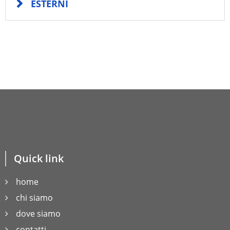
ESTERNI
CONTATTI
ITALIANA CASE di Alessandro Verrini
via Carpi Ravarino 614
Soliera 41019
03603780366
3470732509-3425081234
Quick link
3425081234
immobiliare2g@libero.it
home
chi siamo
SCRIVICI
dove siamo
contatti